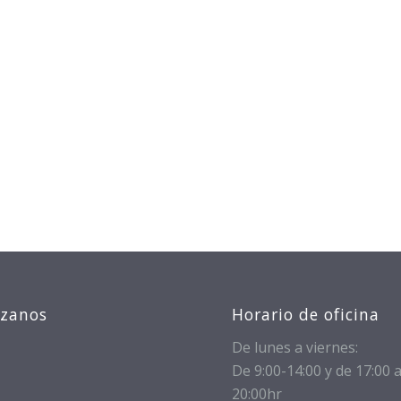
izanos
Horario de oficina
De lunes a viernes:
De 9:00-14:00 y de 17:00 
20:00hr