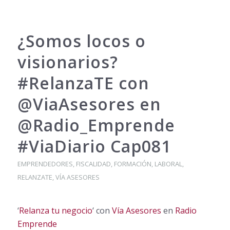
¿Somos locos o
visionarios?
‪#‎RelanzaTE‬ con
@ViaAsesores en
@Radio_Emprende
#ViaDiario Cap081
EMPRENDEDORES
,
FISCALIDAD
,
FORMACIÓN
,
LABORAL
,
RELANZATE
,
VÍA ASESORES
‘
Relanza tu negocio
‘ con
Vía Asesores
en
Radio
Emprende