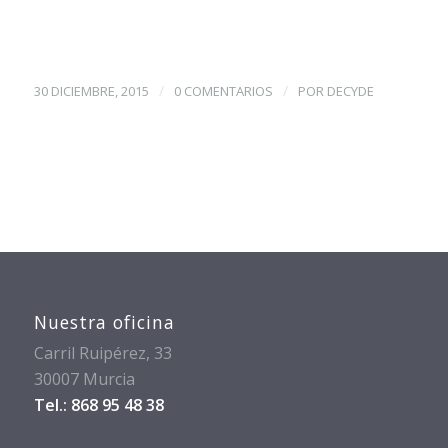
/
/
30 DICIEMBRE, 2015
0 COMENTARIOS
POR
DECYDE
Nuestra oficina
Carril Ruipérez, 33
30007 Murcia
Tel.: 868 95 48 38