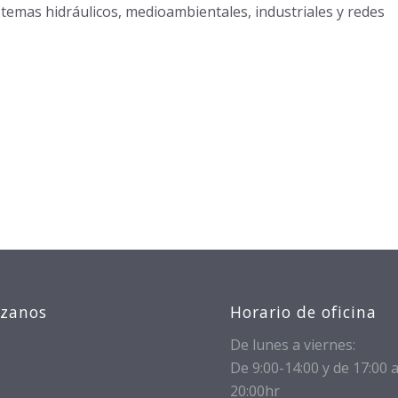
stemas hidráulicos, medioambientales, industriales y redes
izanos
Horario de oficina
De lunes a viernes:
De 9:00-14:00 y de 17:00 
20:00hr