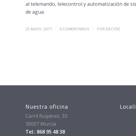
al telemando, telecontrol y automatización de si
de agua.
/
/
25 MAYO, 2017
0 COMENTARIOS
POR
DECYDE
Nuestra oficina
Local
Carril Ruipérez, 33
30007 Murcia
Tel.: 868 95 48 38