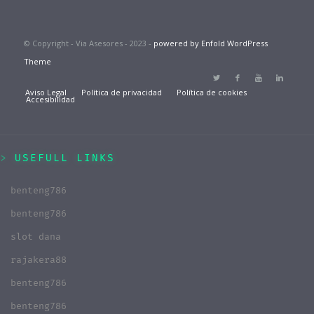
© Copyright - Via Asesores - 2023 -
powered by Enfold WordPress
Theme
Aviso Legal
Política de privacidad
Política de cookies
Accesibilidad
USEFULL LINKS
benteng786
benteng786
slot dana
rajakera88
benteng786
benteng786