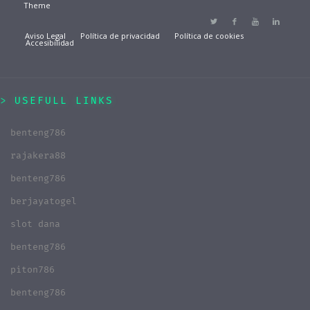
Theme
Aviso Legal
Política de privacidad
Política de cookies
Accesibilidad
USEFULL LINKS
benteng786
rajakera88
benteng786
berjayatogel
slot dana
benteng786
piton786
benteng786