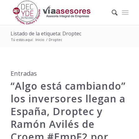
Listado de la etiqueta: Droptec
Tú estás aquí:
Inicio
/
Droptec
Entradas
“Algo está cambiando”
los inversores llegan a
España, Droptec y
Ramón Avilés de
Croem #EmpF2 por