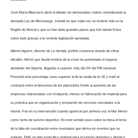
José María Albarracín abrió el debate sin demasiados rodeos reivindicando la
deseada Ley de Mecenazgo. Insistió en que cada vez se invierte más en la
Región de Murcia y que se han dado grandes pasos que irán dando frutos
sobre todo gracias a la reciente legislación aprobada.
Alberto Aguirre, director de La Verdad, prefirió comenzar tirando de cifras
oficiales. Afirmó que desde el inicio de la crisis ha aumentado el negocio
alrededor del deporte, llegando a suponer más del 2% del PIB nacional.
Presentó este porcentaje como superior al de la media de la UE y trató el
contraste entre el descenso de los patrocinios frente al aumento de las
empresas relacionadas con el deporte, menos en fabricación de material para
su práctica que en organización y prestación de servicios vinculados a la
misma. Fue en su intervención cuando apareció por primera vez el Mar Menor
como nicho de turismo deportivo. En este sentido puso sobre la mesa el tema
de la falta de coordinación entre municipios que deriva en eventos que se
solapan. Pidió un plan especifico regional para el turismo deportivo y destacó