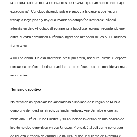
la cantera. Citó también a los infantiles del UCAM, “que han hecho un trabajo
excepcional”. Concluyó diciendo sobre el apoyo a la cantera que “es un
trabajo a largo plazo y hay que invertir en categorías inferiores”. Añadió
además un dato vinculado directamente a la política regional, recordando que
antes nuestra comunidad autónoma ingresaba alrededor de los 5.000 millones
frente a los
4.000 de ahora. En esa diferencia presupuestaria, aseguró, pierde el deporte
porque se prefiere destinar partidas a otros fines que se consideran más
importantes.
Turismo deportivo
No tardaron en aparecer las condiciones climáticas de la región de Murcia
como uno de nuestros atractivos fundamentales. Fue Bernabé el que las
mencionó. Citó al Grupo Fuertes y su anunciada inversión en una cadena de
lujo de hoteles deportivos en Los Urrutias. Y ensalzó al golf como generador
de riqueza y trabajo de calidad. La naútica, el golf, el turismo de aventura y