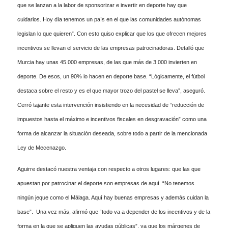
que se lanzan a la labor de sponsorizar e invertir en deporte hay que
cuidarlos. Hoy día tenemos un país en el que las comunidades autónomas
legislan lo que quieren”. Con esto quiso explicar que los que ofrecen mejores
incentivos se llevan el servicio de las empresas patrocinadoras. Detalló que
Murcia hay unas 45.000 empresas, de las que más de 3.000 invierten en
deporte. De esos, un 90% lo hacen en deporte base. “Lógicamente, el fútbol
destaca sobre el resto y es el que mayor trozo del pastel se lleva”, aseguró.
Cerró tajante esta intervención insistiendo en la necesidad de “reducción de
impuestos hasta el máximo e incentivos fiscales en desgravación” como una
forma de alcanzar la situación deseada, sobre todo a partir de la mencionada
Ley de Mecenazgo.
Aguirre destacó nuestra ventaja con respecto a otros lugares: que las que
apuestan por patrocinar el deporte son empresas de aquí. “No tenemos
ningún jeque como el Málaga. Aquí hay buenas empresas y además cuidan la
base”. Una vez más, afirmó que “todo va a depender de los incentivos y de la
forma en la que se apliquen las ayudas públicas”, ya que los márgenes de