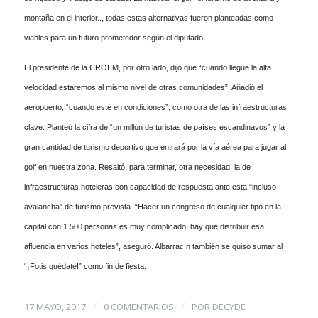
montaña en el interior.., todas estas alternativas fueron planteadas como
viables para un futuro prometedor según el diputado.
El presidente de la CROEM, por otro lado, dijo que “cuando llegue la alta
velocidad estaremos al mismo nivel de otras comunidades”. Añadió el
aeropuerto, “cuando esté en condiciones”, como otra de las infraestructuras
clave. Planteó la cifra de “un millón de turistas de países escandinavos” y la
gran cantidad de turismo deportivo que entrará por la vía aérea para jugar al
golf en nuestra zona. Resaltó, para terminar, otra necesidad, la de
infraestructuras hoteleras con capacidad de respuesta ante esta “incluso
avalancha” de turismo prevista. “Hacer un congreso de cualquier tipo en la
capital con 1.500 personas es muy complicado, hay que distribuir esa
afluencia en varios hoteles”, aseguró. Albarracín también se quiso sumar al
“¡Fotis quédate!” como fin de fiesta.
/
/
17 MAYO, 2017
0 COMENTARIOS
POR
DECYDE