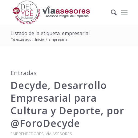
Listado de la etiqueta: empresarial
Tú estás aquí:
Inicio
/
empresarial
Entradas
Decyde, Desarrollo
Empresarial para
Cultura y Deporte, por
@ForoDecyde
EMPRENDEDORES
,
VÍA ASESORES