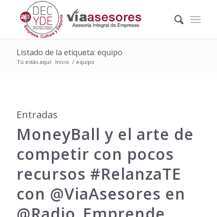
Listado de la etiqueta: equipo
Tú estás aquí:
Inicio
/
equipo
Entradas
MoneyBall y el arte de
competir con pocos
recursos ‪#‎RelanzaTE‬
con @ViaAsesores en
@Radio_Emprende