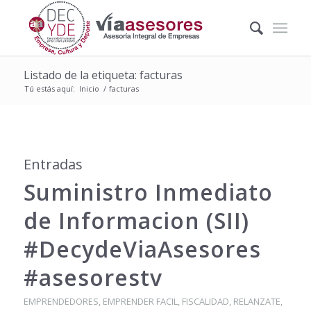
Listado de la etiqueta: facturas
Tú estás aquí:
Inicio
/
facturas
Entradas
Suministro Inmediato
de Informacion (SII)
#DecydeViaAsesores
#asesorestv
EMPRENDEDORES
,
EMPRENDER FACIL
,
FISCALIDAD
,
RELANZATE
,