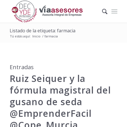
Listado de la etiqueta: farmacia
Tú estás aquí:
Inicio
/
farmacia
Entradas
Ruiz Seiquer y la
fórmula magistral del
gusano de seda
@EmprenderFacil
@Cope_Murcia