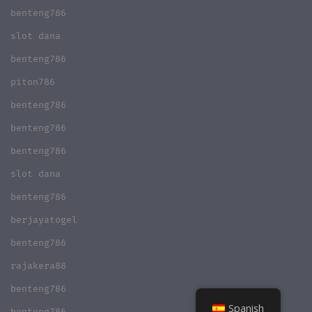
benteng786
slot dana
benteng786
piton786
benteng786
benteng786
benteng786
slot dana
benteng786
berjayatogel
benteng786
rajakera88
benteng786
Spanish
benteng786