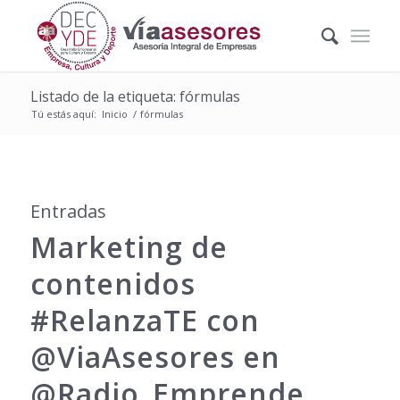
Listado de la etiqueta: fórmulas
Tú estás aquí:
Inicio
/
fórmulas
Entradas
Marketing de
contenidos
‪#‎RelanzaTE‬ con
@ViaAsesores en
@Radio_Emprende