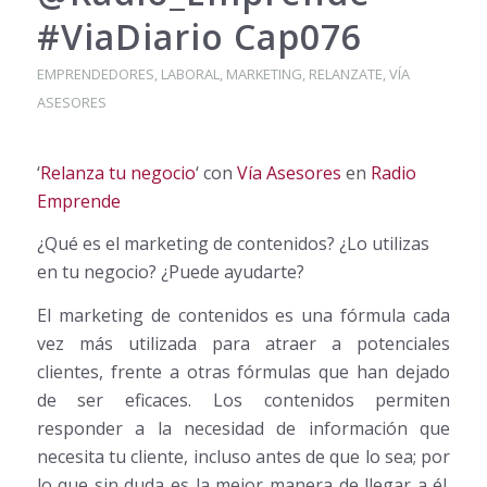
‪#‎ViaDiario‬ Cap076
EMPRENDEDORES
,
LABORAL
,
MARKETING
,
RELANZATE
,
VÍA
ASESORES
‘
Relanza tu negocio
‘ con
Vía Asesores
en
Radio
Emprende
¿Qué es el marketing de contenidos? ¿Lo utilizas
en tu negocio? ¿Puede ayudarte?
El marketing de contenidos es una fórmula cada
vez más utilizada para atraer a potenciales
clientes, frente a otras fórmulas que han dejado
de ser eficaces. Los contenidos permiten
responder a la necesidad de información que
necesita tu cliente, incluso antes de que lo sea; por
lo que sin duda es la mejor manera de llegar a él.