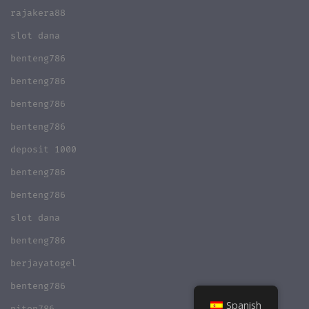
rajakera88
slot dana
benteng786
benteng786
benteng786
benteng786
deposit 1000
benteng786
benteng786
slot dana
benteng786
berjayatogel
benteng786
Spanish
piton786