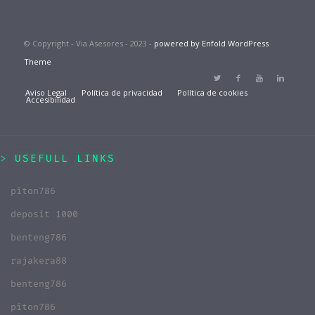
© Copyright - Via Asesores - 2023 -
powered by Enfold WordPress
Theme
Aviso Legal
Política de privacidad
Política de cookies
Accesibilidad
USEFULL LINKS
piton786
deposit 1000
benteng786
rajakera88
benteng786
piton786