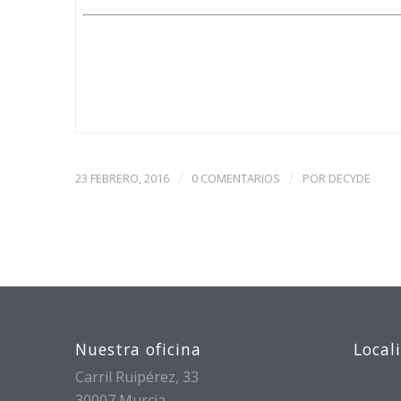
/
/
23 FEBRERO, 2016
0 COMENTARIOS
POR
DECYDE
Nuestra oficina
Local
Carril Ruipérez, 33
30007 Murcia