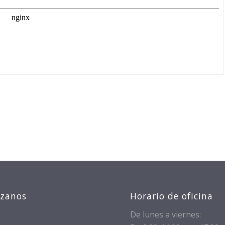
izanos
Horario de oficina
De lunes a viernes: