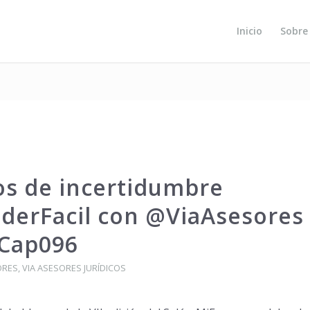
Inicio
Sobre
os de incertidumbre
derFacil con @ViaAsesores
 Cap096
ORES
,
VIA ASESORES JURÍDICOS