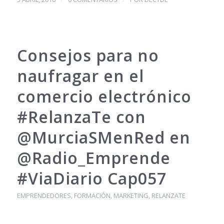
Consejos para no
naufragar en el
comercio electrónico
#RelanzaTe con
@MurciaSMenRed en
@Radio_Emprende
#ViaDiario Cap057
EMPRENDEDORES
,
FORMACIÓN
,
MARKETING
,
RELANZATE