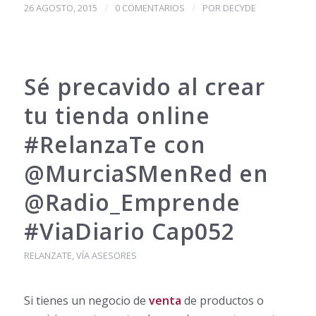
/
/
26 AGOSTO, 2015
0 COMENTARIOS
POR
DECYDE
Sé precavido al crear
tu tienda online
#RelanzaTe con
@MurciaSMenRed en
@Radio_Emprende
#ViaDiario Cap052
RELANZATE
,
VÍA ASESORES
Si tienes un negocio de
venta
de productos o