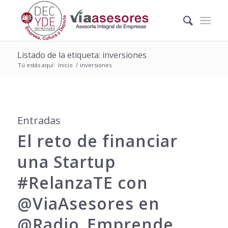
Listado de la etiqueta: inversiones
Tú estás aquí:
Inicio
/
inversiones
Entradas
El reto de financiar
una Startup
‪#‎RelanzaTE‬ con
@ViaAsesores en
@Radio_Emprende