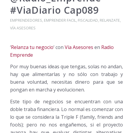
#ViaDiario Cap089
EMPRENDEDORES
,
EMPRENDER FACIL
,
FISCALIDAD
,
RELANZATE
,
VÍA ASESORES
‘
Relanza tu negocio
‘ con
Vía Asesores
en
Radio
Emprende
Por muy buenas ideas que tengas, solas no andan,
hay que alimentarlas y no sólo con trabajo y
buena voluntad, necesitas dinero para que se
pongan en marcha y evolucionen.
Este tipo de negocios se encuentran con una
doble traba financiera. Lo normal es comenzar con
lo que se considera la Triple F (family, friends and
fools); pero no nos engañemos, si el proyecto
avanza hay que evaluar distintas alternativas.