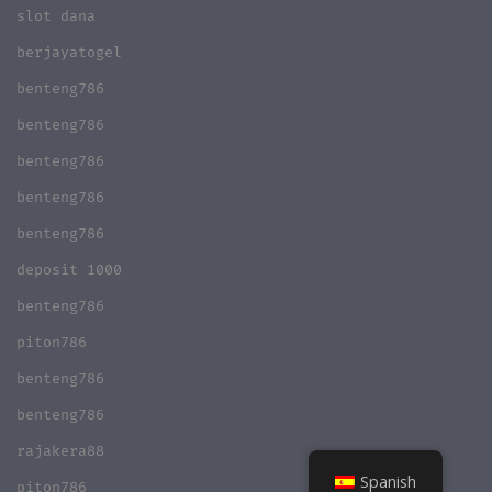
slot dana
berjayatogel
benteng786
benteng786
benteng786
benteng786
benteng786
deposit 1000
benteng786
piton786
benteng786
benteng786
rajakera88
Spanish
piton786