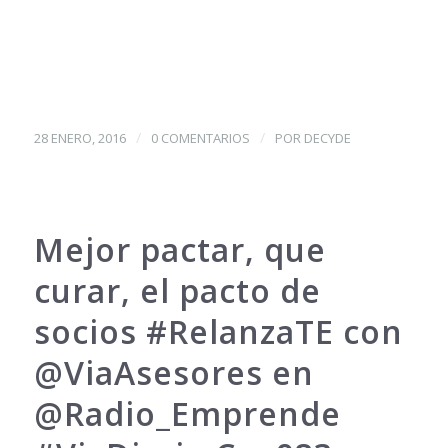
/
/
28 ENERO, 2016
0 COMENTARIOS
POR
DECYDE
Mejor pactar, que
curar, el pacto de
socios ‪#‎RelanzaTE‬ con
@ViaAsesores en
@Radio_Emprende