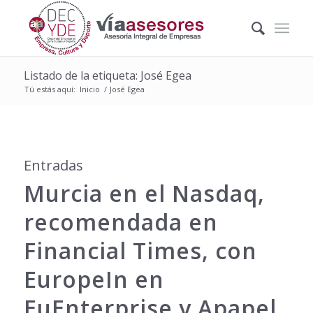
Listado de la etiqueta: José Egea
Tú estás aquí:
Inicio
/
José Egea
Entradas
Murcia en el Nasdaq,
recomendada en
Financial Times, con
EuropeIn en
EuEnterprise y Apapel,