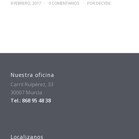
/
/
9 FEBRERO, 2017
0 COMENTARIOS
POR
DECYDE
Nuestra oficina
Carril Ruipérez, 33
30007 Murcia
Tel.: 868 95 48 38
Localizanos