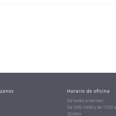
izanos
Horario de oficina
De lunes a viernes:
De 9:00-14:00 y de 17:00 
20:00hr