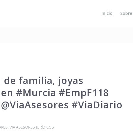
Inicio
Sobre
 de familia, joyas
as en #Murcia #EmpF118
@ViaAsesores #ViaDiario
ORES
,
VIA ASESORES JURÍDICOS