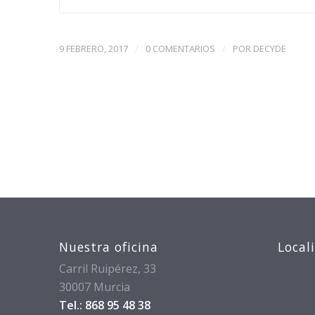
/
/
9 FEBRERO, 2017
0 COMENTARIOS
POR
DECYDE
Nuestra oficina
Local
Carril Ruipérez, 33
30007 Murcia
Tel.: 868 95 48 38