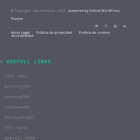
© Copyright - Via Asesores - 2023 -
powered by Enfold WordPress
Theme
Aviso Legal
Política de privacidad
Política de cookies
Accesibilidad
USEFULL LINKS
slot dana
benteng786
benteng786
rajakera88
berjayatogel
slot dana
deposit 1000