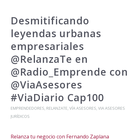
Desmitificando
leyendas urbanas
empresariales
@RelanzaTe en
@Radio_Emprende con
@ViaAsesores
#ViaDiario Cap100
EMPRENDEDORES
,
RELANZATE
,
VÍA ASESORES
,
VIA ASESORES
JURÍDICOS
Relanza tu negocio con Fernando Zaplana