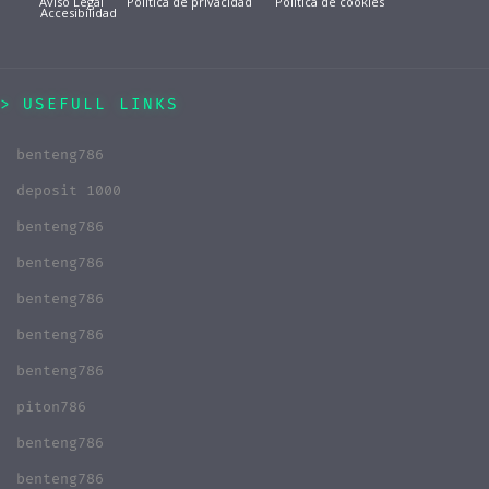
Aviso Legal
Política de privacidad
Política de cookies
Accesibilidad
USEFULL LINKS
benteng786
deposit 1000
benteng786
benteng786
benteng786
benteng786
benteng786
piton786
benteng786
benteng786