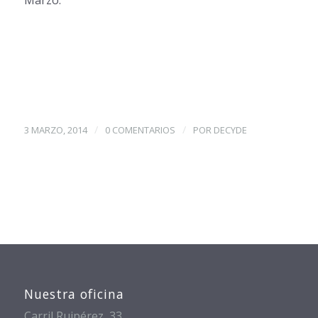
/
/
3 MARZO, 2014
0 COMENTARIOS
POR
DECYDE
Nuestra oficina
Carril Ruipérez, 33