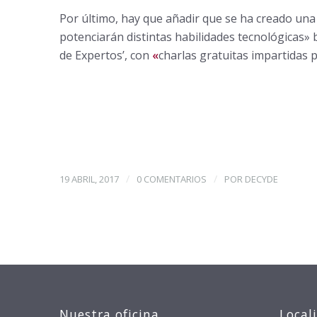
Por último, hay que añadir que se ha creado una
potenciarán distintas habilidades tecnológicas» b
de Expertos’, con
«
charlas gratuitas impartidas p
/
/
19 ABRIL, 2017
0 COMENTARIOS
POR
DECYDE
Nuestra oficina
Local