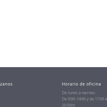
izanos
Horario de oficina
De lunes a viernes:
De 9:00-14:00 y de 17:00 
20:00hr