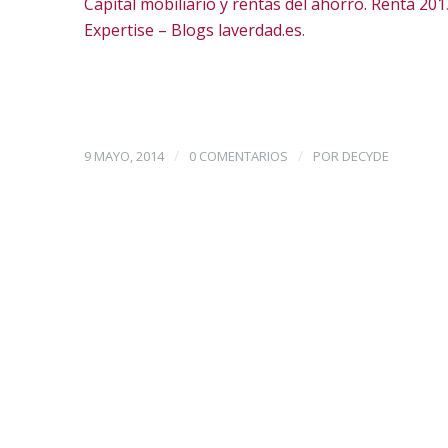
Capital mobiliario y rentas del ahorro. Renta 20
Expertise – Blogs laverdad.es
.
/
/
9 MAYO, 2014
0 COMENTARIOS
POR
DECYDE