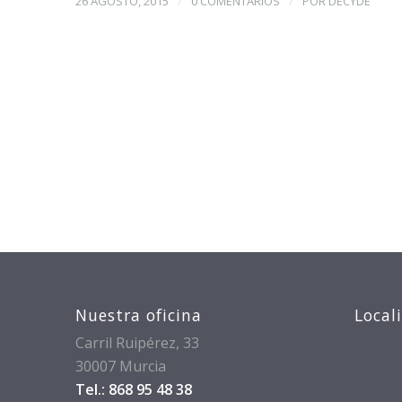
/
/
26 AGOSTO, 2015
0 COMENTARIOS
POR
DECYDE
Nuestra oficina
Local
Carril Ruipérez, 33
30007 Murcia
Tel.: 868 95 48 38