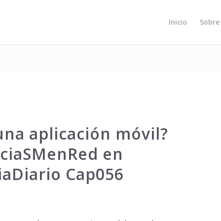
Inicio
Sobre
una aplicación móvil?
rciaSMenRed en
aDiario Cap056