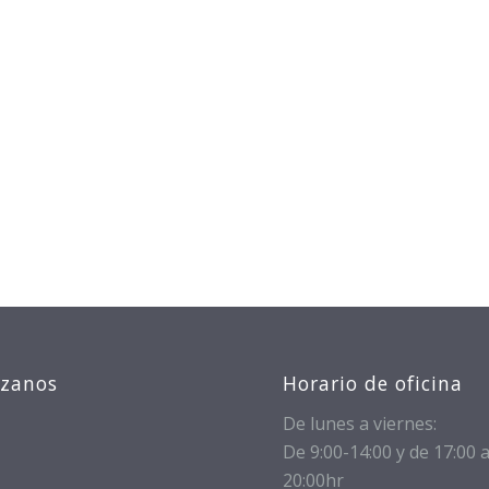
izanos
Horario de oficina
De lunes a viernes:
De 9:00-14:00 y de 17:00 
20:00hr