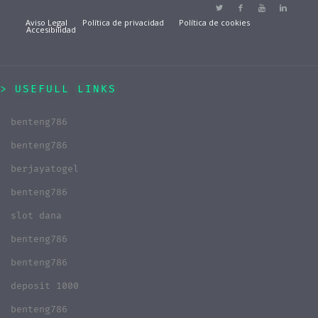
Aviso Legal
Política de privacidad
Política de cookies
Accesibilidad
USEFULL LINKS
benteng786
benteng786
berjayatogel
benteng786
slot dana
benteng786
benteng786
deposit 1000
benteng786