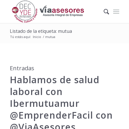
Listado de la etiqueta: mutua
Tú estás aquí:
Inicio
/
mutua
Entradas
Hablamos de salud
laboral con
Ibermutuamur
@EmprenderFacil con
@ViaAsesores