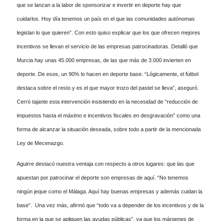
que se lanzan a la labor de sponsorizar e invertir en deporte hay que
cuidarlos. Hoy día tenemos un país en el que las comunidades autónomas
legislan lo que quieren”. Con esto quiso explicar que los que ofrecen mejores
incentivos se llevan el servicio de las empresas patrocinadoras. Detalló que
Murcia hay unas 45.000 empresas, de las que más de 3.000 invierten en
deporte. De esos, un 90% lo hacen en deporte base. “Lógicamente, el fútbol
destaca sobre el resto y es el que mayor trozo del pastel se lleva”, aseguró.
Cerró tajante esta intervención insistiendo en la necesidad de “reducción de
impuestos hasta el máximo e incentivos fiscales en desgravación” como una
forma de alcanzar la situación deseada, sobre todo a partir de la mencionada
Ley de Mecenazgo.
Aguirre destacó nuestra ventaja con respecto a otros lugares: que las que
apuestan por patrocinar el deporte son empresas de aquí. “No tenemos
ningún jeque como el Málaga. Aquí hay buenas empresas y además cuidan la
base”. Una vez más, afirmó que “todo va a depender de los incentivos y de la
forma en la que se apliquen las ayudas públicas”, ya que los márgenes de