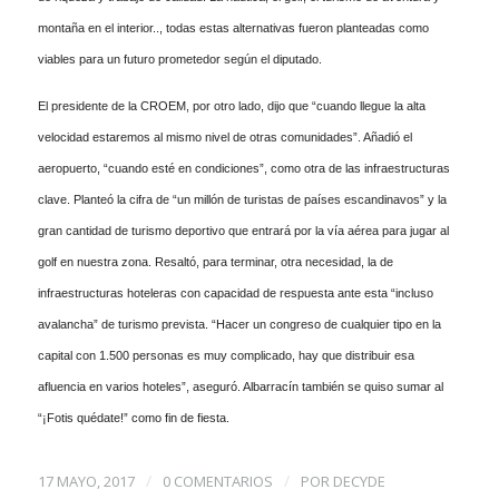
montaña en el interior.., todas estas alternativas fueron planteadas como
viables para un futuro prometedor según el diputado.
El presidente de la CROEM, por otro lado, dijo que “cuando llegue la alta
velocidad estaremos al mismo nivel de otras comunidades”. Añadió el
aeropuerto, “cuando esté en condiciones”, como otra de las infraestructuras
clave. Planteó la cifra de “un millón de turistas de países escandinavos” y la
gran cantidad de turismo deportivo que entrará por la vía aérea para jugar al
golf en nuestra zona. Resaltó, para terminar, otra necesidad, la de
infraestructuras hoteleras con capacidad de respuesta ante esta “incluso
avalancha” de turismo prevista. “Hacer un congreso de cualquier tipo en la
capital con 1.500 personas es muy complicado, hay que distribuir esa
afluencia en varios hoteles”, aseguró. Albarracín también se quiso sumar al
“¡Fotis quédate!” como fin de fiesta.
/
/
17 MAYO, 2017
0 COMENTARIOS
POR
DECYDE