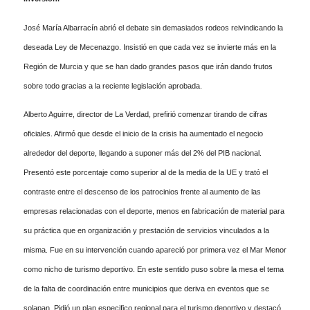
José María Albarracín abrió el debate sin demasiados rodeos reivindicando la
deseada Ley de Mecenazgo. Insistió en que cada vez se invierte más en la
Región de Murcia y que se han dado grandes pasos que irán dando frutos
sobre todo gracias a la reciente legislación aprobada.
Alberto Aguirre, director de La Verdad, prefirió comenzar tirando de cifras
oficiales. Afirmó que desde el inicio de la crisis ha aumentado el negocio
alrededor del deporte, llegando a suponer más del 2% del PIB nacional.
Presentó este porcentaje como superior al de la media de la UE y trató el
contraste entre el descenso de los patrocinios frente al aumento de las
empresas relacionadas con el deporte, menos en fabricación de material para
su práctica que en organización y prestación de servicios vinculados a la
misma. Fue en su intervención cuando apareció por primera vez el Mar Menor
como nicho de turismo deportivo. En este sentido puso sobre la mesa el tema
de la falta de coordinación entre municipios que deriva en eventos que se
solapan. Pidió un plan especifico regional para el turismo deportivo y destacó