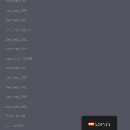
benteng786
benteng786
benteng786
berjayatogel
benteng786
benteng786
deposit 1000
benteng786
benteng786
benteng786
benteng786
rajakera88
slot dana
Spanish
piton786