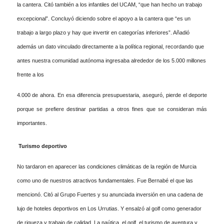
la cantera. Citó también a los infantiles del UCAM, “que han hecho un trabajo
excepcional”. Concluyó diciendo sobre el apoyo a la cantera que “es un
trabajo a largo plazo y hay que invertir en categorías inferiores”. Añadió
además un dato vinculado directamente a la política regional, recordando que
antes nuestra comunidad autónoma ingresaba alrededor de los 5.000 millones
frente a los
4.000 de ahora. En esa diferencia presupuestaria, aseguró, pierde el deporte
porque se prefiere destinar partidas a otros fines que se consideran más
importantes.
Turismo deportivo
No tardaron en aparecer las condiciones climáticas de la región de Murcia
como uno de nuestros atractivos fundamentales. Fue Bernabé el que las
mencionó. Citó al Grupo Fuertes y su anunciada inversión en una cadena de
lujo de hoteles deportivos en Los Urrutias. Y ensalzó al golf como generador
de riqueza y trabajo de calidad. La naútica, el golf, el turismo de aventura y