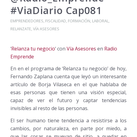
#ViaDiario Cap081
EMPRENDEDORES
,
FISCALIDAD
,
FORMACIÓN
,
LABORAL
,
RELANZATE
,
VÍA ASESORES
‘
Relanza tu negocio
‘ con
Vía Asesores
en
Radio
Emprende
En en el programa de ‘Relanza tu negocio’ de hoy,
Fernando Zaplana cuenta que leyó un interesante
artículo de Borja Vilaseca en el que hablaba de
esas personas que tienen una visión especial,
capaz de ver el futuro y captar tendencias
invisibles al resto de las personas.
El ser humano tiene tendencia a resistirse a los
cambios, por naturaleza, en parte por miedo, a
que las cosas se muevan de sitio, a quedar en