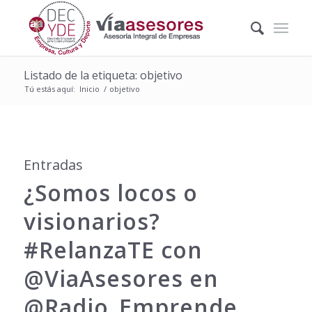
Listado de la etiqueta: objetivo
Tú estás aquí:
Inicio
/
objetivo
Entradas
¿Somos locos o
visionarios?
‪#‎RelanzaTE‬ con
@ViaAsesores en
@Radio_Emprende