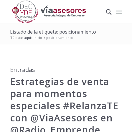
Listado de la etiqueta: posicionamiento
Tú estás aquí:
Inicio
/
posicionamiento
Entradas
Estrategias de venta
para momentos
especiales ‪#‎RelanzaTE‬
con @ViaAsesores en
@Radio_Emprende