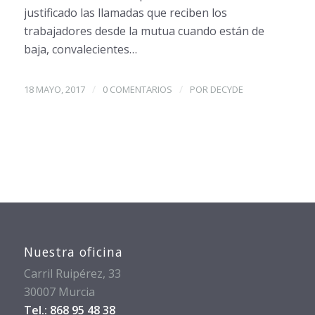
justificado las llamadas que reciben los
trabajadores desde la mutua cuando están de
baja, convalecientes…
/
/
18 MAYO, 2017
0 COMENTARIOS
POR
DECYDE
Nuestra oficina
Carril Ruipérez, 33
30007 Murcia
Tel.: 868 95 48 38