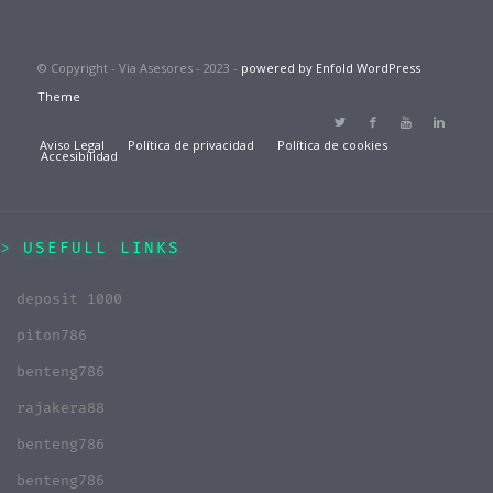
© Copyright - Via Asesores - 2023 -
powered by Enfold WordPress
Theme
Aviso Legal
Política de privacidad
Política de cookies
Accesibilidad
USEFULL LINKS
deposit 1000
piton786
benteng786
rajakera88
benteng786
benteng786