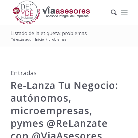
Listado de la etiqueta: problemas
Tú estás aquí:
Inicio
/
problemas
Entradas
Re-Lanza Tu Negocio:
autónomos,
microempresas,
pymes @ReLanzate
con @ViaAsesores