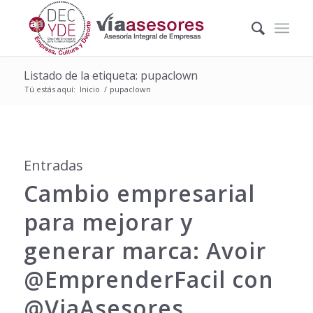
Listado de la etiqueta: pupaclown
Tú estás aquí:
Inicio
/
pupaclown
Entradas
Cambio empresarial
para mejorar y
generar marca: Avoir
@EmprenderFacil con
@ViaAsesores