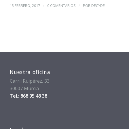
/
/
13 FEBRERO, 2017
0 COMENTARIOS
POR
DECYDE
Nuestra oficina
Carril Ruipérez, 33
30007 Murcia
Tel.: 868 95 48 38