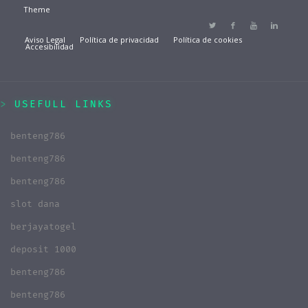
Theme
Aviso Legal
Política de privacidad
Política de cookies
Accesibilidad
USEFULL LINKS
benteng786
benteng786
benteng786
slot dana
berjayatogel
deposit 1000
benteng786
benteng786