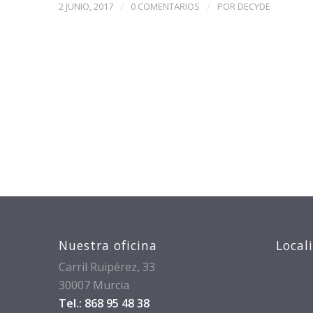
/
/
2 JUNIO, 2017
0 COMENTARIOS
POR
DECYDE
Nuestra oficina
Local
Carril Ruipérez, 33
30007 Murcia
Tel.: 868 95 48 38