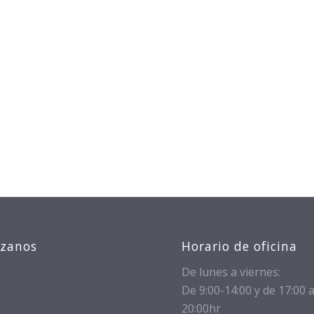
izanos
Horario de oficina
De lunes a viernes:
De 9:00-14:00 y de 17:00 
20:00hr