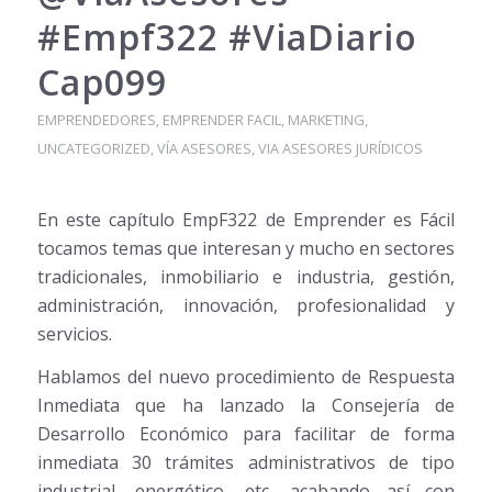
#Empf322 #ViaDiario
Cap099
EMPRENDEDORES
,
EMPRENDER FACIL
,
MARKETING
,
UNCATEGORIZED
,
VÍA ASESORES
,
VIA ASESORES JURÍDICOS
En este capítulo EmpF322 de Emprender es Fácil
tocamos temas que interesan y mucho en sectores
tradicionales, inmobiliario e industria, gestión,
administración, innovación, profesionalidad y
servicios.
Hablamos del nuevo procedimiento de Respuesta
Inmediata que ha lanzado la Consejería de
Desarrollo Económico para facilitar de forma
inmediata 30 trámites administrativos de tipo
industrial, energético, etc, acabando así con