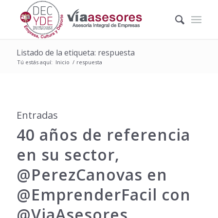
Listado de la etiqueta: respuesta
Tú estás aquí:
Inicio
/
respuesta
Entradas
40 años de referencia
en su sector,
@PerezCanovas en
@EmprenderFacil con
@ViaAsesores