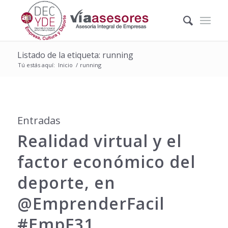
Listado de la etiqueta: running
Tú estás aquí:
Inicio
/
running
Entradas
Realidad virtual y el
factor económico del
deporte, en
@EmprenderFacil
#EmpF31