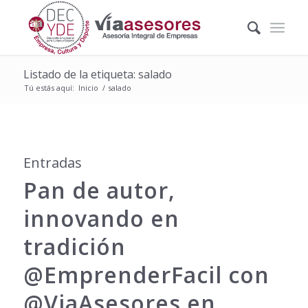
Listado de la etiqueta: salado
Tú estás aquí:
Inicio
/
salado
Entradas
Pan de autor,
innovando en
tradición
@EmprenderFacil con
@ViaAsesores en