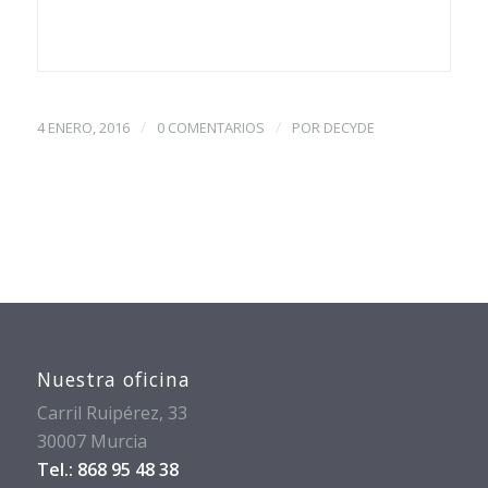
/
/
4 ENERO, 2016
0 COMENTARIOS
POR
DECYDE
Nuestra oficina
Carril Ruipérez, 33
30007 Murcia
Tel.: 868 95 48 38