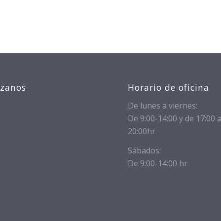
izanos
Horario de oficina
De lunes a viernes:
De 9:00-14:00 y de 17:00 
20:00hr
Sábados:
De 9:00-14:00 hr