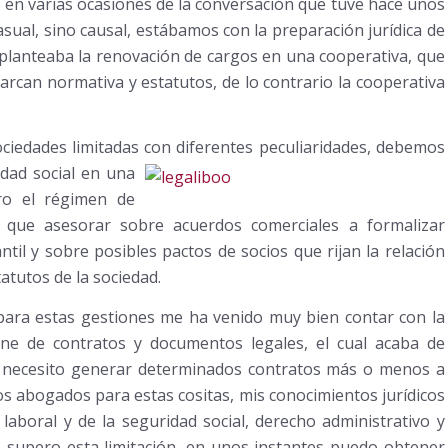
 en varias ocasiones de la conversación que tuve hace unos
sual, sino causal, estábamos con la preparación jurídica de
e planteaba la renovación de cargos en una cooperativa, que
rcan normativa y estatutos, de lo contrario la cooperativa
ociedades limitadas con diferentes peculiaridades, debemos
dad social en una
ro el régimen de
a que asesorar sobre acuerdos comerciales a formalizar
til y sobre posibles pactos de socios que rijan la relación
tatutos de la sociedad.
 para estas gestiones me ha venido muy bien contar con la
ine de contratos y documentos legales, el cual acaba de
s necesito generar determinados contratos más o menos a
 abogados para estas cositas, mis conocimientos jurídicos
 laboral y de la seguridad social, derecho administrativo y
o
supero esta limitación, en unos instantes puedo obtener