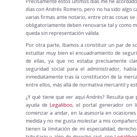
Precisamente estos últimos días me he acordado
días con Andrés Romero, pero no ha sido algo ca
varias firmas ante notario, entre otras cosas s
obligatoriamente deben renovarse tal y como ma
queda sin representación válida.
Por otra parte, íbamos a constituir un par de s
estudiar
muy bien el encuadramiento de seguri
de ellas, ya que no estaba precisamente cla
seguridad social para el administrador, habí
inmediatamente tras la constitución de la mercan
entre ellos, más allá de normativa mercantil y es
¿Y qué tiene que ver aquí Andrés? Resulta que
ayuda de
Legaliboo
, el portal generador on l
comenzar a andar, en la asesoría en ocasione
medida y no me gusta molestar a mis compañeros
tienen la limitación de mi especialidad, derecho
tributario y algo de derecho civil, con
Legalibo