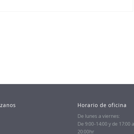
izanos
Horario de oficina
De lunes a viernes:
De 9:00-14:00 y de 17:00 
20:00hr