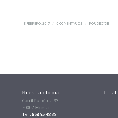
/
/
13 FEBRERO, 2017
0 COMENTARIOS
POR
DECYDE
Nuestra oficina
Local
Carril Ruipérez, 33
30007 Murcia
Tel.: 868 95 48 38