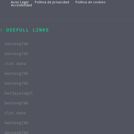
Aviso Legal
Política de privacidad
Política de cookies
Accesibilidad
USEFULL LINKS
benteng786
benteng786
slot dana
benteng786
benteng786
berjayatogel
benteng786
slot dana
benteng786
benteng786