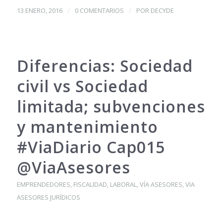
/
/
13 ENERO, 2016
0 COMENTARIOS
POR
DECYDE
Diferencias: Sociedad
civil vs Sociedad
limitada; subvenciones
y mantenimiento
#ViaDiario Cap015
@ViaAsesores
EMPRENDEDORES
,
FISCALIDAD
,
LABORAL
,
VÍA ASESORES
,
VIA
ASESORES JURÍDICOS