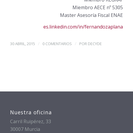
Miembro AECE nº 5305
Master Asesoría Fiscal ENAE
es.linkedin.com/in/fernandozaplana
/
/
30 ABRIL, 2015
0 COMENTARIOS
POR
DECYDE
Nuestra oficina
Carril Ruipérez, 33
30007 Murcia