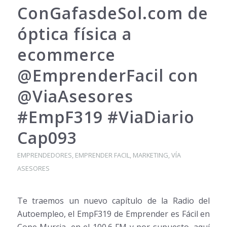
ConGafasdeSol.com de
óptica física a
ecommerce
@EmprenderFacil con
@ViaAsesores
#EmpF319 #ViaDiario
Cap093
EMPRENDEDORES
,
EMPRENDER FACIL
,
MARKETING
,
VÍA
ASESORES
Te traemos un nuevo capítulo de la Radio del
Autoempleo, el EmpF319 de Emprender es Fácil en