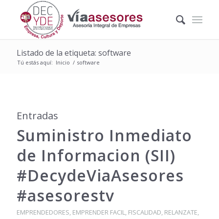
Listado de la etiqueta: software
Tú estás aquí:
Inicio
/
software
Entradas
Suministro Inmediato
de Informacion (SII)
#DecydeViaAsesores
#asesorestv
EMPRENDEDORES
,
EMPRENDER FACIL
,
FISCALIDAD
,
RELANZATE
,