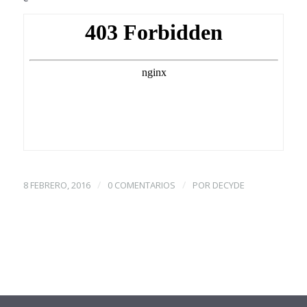
/
/
8 FEBRERO, 2016
0 COMENTARIOS
POR
DECYDE