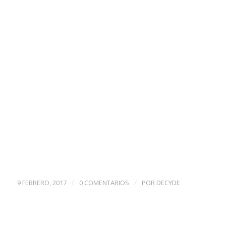
/
/
9 FEBRERO, 2017
0 COMENTARIOS
POR
DECYDE