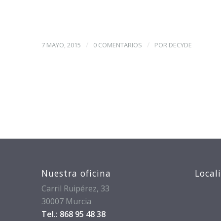
/
/
7 MAYO, 2015
0 COMENTARIOS
POR
DECYDE
Nuestra oficina
Local
Carril Ruipérez, 33
30007 Murcia
Tel.: 868 95 48 38