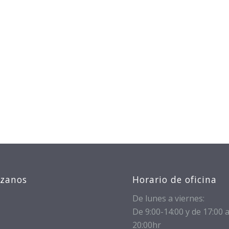
izanos
Horario de oficina
De lunes a viernes:
De 9:00-14:00 y de 17:00 
20:00hr