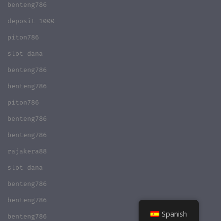
benteng786
deposit 1000
piton786
slot dana
benteng786
benteng786
piton786
benteng786
benteng786
rajakera88
slot dana
benteng786
benteng786
Spanish
benteng786