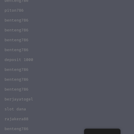
benteng786
piton786
benteng786
benteng786
benteng786
benteng786
deposit 1000
benteng786
benteng786
benteng786
berjayatogel
slot dana
rajakera88
benteng786