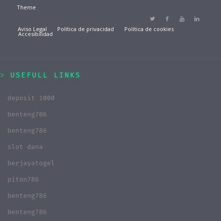
Theme
Aviso Legal
Política de privacidad
Política de cookies
Accesibilidad
USEFULL LINKS
deposit 1000
benteng786
benteng786
slot dana
berjayatogel
piton786
benteng786
benteng786