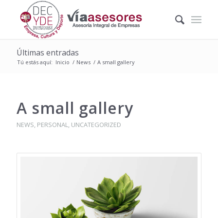
Últimas entradas
Tú estás aquí:
Inicio
/
News
/
A small gallery
A small gallery
NEWS
,
PERSONAL
,
UNCATEGORIZED