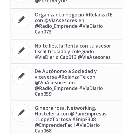
@ForoDecyde
Organizar tu negocio #RelanzaTE
con @ViaAsesores en
@Radio_Emprende #ViaDiario
Cap073
No te lies, la Renta con tu asesor
fiscal titulado y colegiado
#ViaDiario Cap013 @ViaAsesores
De Autónomo a Sociedad y
viceversa #RelanzaTe con
@ViaAsesores en
@Radio_Emprende #ViaDiario
Cap059
Ginebra rosa, Networking,
Hostelería con @PamEmpresas
#LopezTortosa #EmpF308
@EmprenderFacil #ViaDiario
Cap068