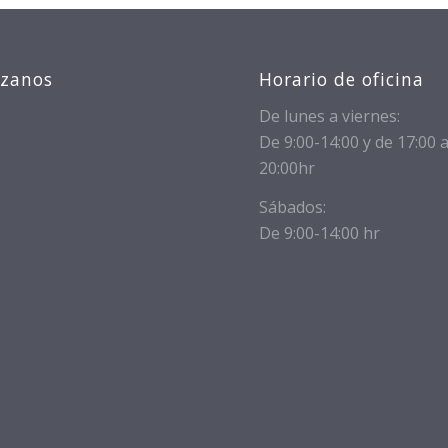
izanos
Horario de oficina
De lunes a viernes:
De 9:00-14:00 y de 17:00 
20:00hr
Sábados:
De 9:00-14:00 hr