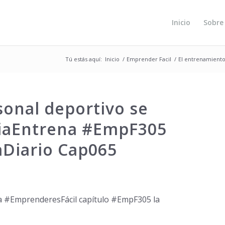
Inicio
Sobre
Tú estás aquí:
Inicio
/
Emprender Facil
/
El entrenamiento
onal deportivo se
ciaEntrena #EmpF305
Diario Cap065
a #EmprenderesFácil capítulo #EmpF305 la