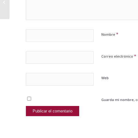
el chip #RelanzaTe con
@ViaAsesores en...
*
Nombre
*
Correo electrónico
Web
Guarda mi nombre, co