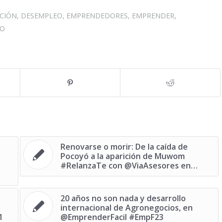
CIÓN
,
DESEMPLEO
,
EMPRENDEDORES
,
EMPRENDER
,
JO
Renovarse o morir: De la caída de
Pocoyó a la aparición de Muwom
#RelanzaTe con @ViaAsesores en…
20 años no son nada y desarrollo
internacional de Agronegocios, en
1
@EmprenderFacil #EmpF23