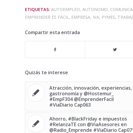
ETIQUETAS:
AUTOEMPLEO
,
AUTONOMO
,
COMUNICA
EMPRENDER ES FÁCIL
,
EMPRESA
,
IVA
,
PYMES
,
TRABA
Compartir esta entrada
Quizás te interese
Atracción, innovación, experiencias,
gastronomía y @Hostemur_
#EmpF304 @EmprenderFacil
#ViaDiario Cap063
Ahorro, #BlackFriday e impuestos
#RelanzaTE con @ViaAsesores en
@Radio_Emprende #ViaDiario Cap07