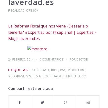
laverdad.es
FISCALIDAD
,
OPINIÓN
La Reforma Fiscal que nos viene ¿Desearla o
temerla? #Expertis3 por @Zaplanaf | Expertise –
Blogs laverdad.es
.
/
/
24 FEBRERO, 2014
0 COMENTARIOS
POR
DECYDE
ETIQUETAS:
FISCALIDAD
,
IRPF
,
IVA
,
MONTORO
,
REFORMA
,
SISTEMA
,
SOCIEDADES
,
TRIBUTARIO
Compartir esta entrada